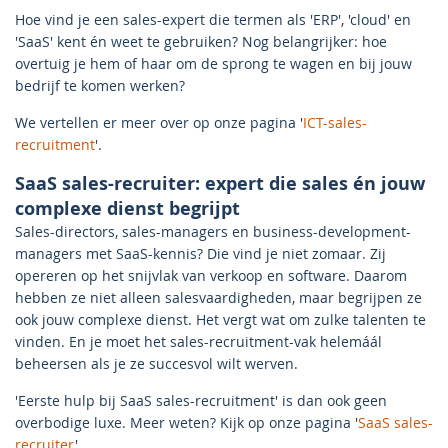
Hoe vind je een sales-expert die termen als 'ERP', 'cloud' en
'SaaS' kent én weet te gebruiken? Nog belangrijker: hoe
overtuig je hem of haar om de sprong te wagen en bij jouw
bedrijf te komen werken?
We vertellen er meer over op onze pagina '
ICT-sales-
recruitment
'.
SaaS sales-recruiter: expert die sales én jouw
complexe dienst begrijpt
Sales-directors, sales-managers en business-development-
managers met SaaS-kennis? Die vind je niet zomaar. Zij
opereren op het snijvlak van verkoop en software. Daarom
hebben ze niet alleen salesvaardigheden, maar begrijpen ze
ook jouw complexe dienst. Het vergt wat om zulke talenten te
vinden. En je moet het sales-recruitment-vak helemáál
beheersen als je ze succesvol wilt werven.
'Eerste hulp bij SaaS sales-recruitment' is dan ook geen
overbodige luxe. Meer weten? Kijk op onze pagina '
SaaS sales-
recruiter
'.