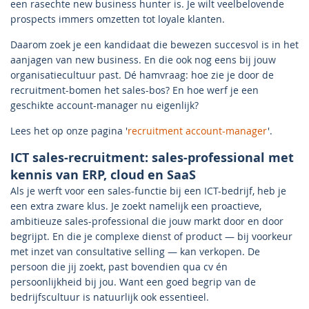
een rasechte new business hunter is. Je wilt veelbelovende
prospects immers omzetten tot loyale klanten.
Daarom zoek je een kandidaat die bewezen succesvol is in het
aanjagen van new business. En die ook nog eens bij jouw
organisatiecultuur past. Dé hamvraag: hoe zie je door de
recruitment-bomen het sales-bos? En hoe werf je een
geschikte account-manager nu eigenlijk?
Lees het op onze pagina '
recruitment account-manager
'.
ICT sales-recruitment: sales-professional met
kennis van ERP, cloud en SaaS
Als je werft voor een sales-functie bij een ICT-bedrijf, heb je
een extra zware klus. Je zoekt namelijk een proactieve,
ambitieuze sales-professional die jouw markt door en door
begrijpt. En die je complexe dienst of product — bij voorkeur
met inzet van consultative selling — kan verkopen. De
persoon die jij zoekt, past bovendien qua cv én
persoonlijkheid bij jou. Want een goed begrip van de
bedrijfscultuur is natuurlijk ook essentieel.