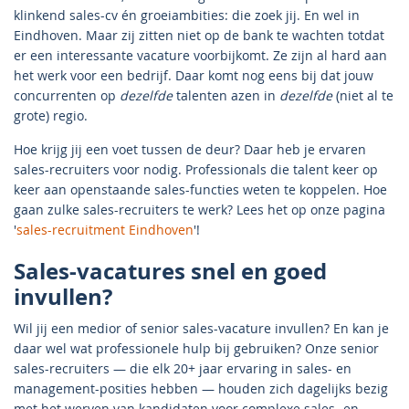
klinkend sales-cv én groeiambities: die zoek jij. En wel in
Eindhoven. Maar zij zitten niet op de bank te wachten totdat
er een interessante vacature voorbijkomt. Ze zijn al hard aan
het werk voor een bedrijf. Daar komt nog eens bij dat jouw
concurrenten op
dezelfde
talenten azen in
dezelfde
(niet al te
grote) regio.
Hoe krijg jij een voet tussen de deur? Daar heb je ervaren
sales-recruiters voor nodig. Professionals die talent keer op
keer aan openstaande sales-functies weten te koppelen. Hoe
gaan zulke sales-recruiters te werk? Lees het op onze pagina
'
sales-recruitment Eindhoven
'!
Sales-vacatures snel en goed
invullen?
Wil jij een medior of senior sales-vacature invullen? En kan je
daar wel wat professionele hulp bij gebruiken? Onze senior
sales-recruiters — die elk 20+ jaar ervaring in sales- en
management-posities hebben — houden zich dagelijks bezig
met het werven van kandidaten voor complexe sales- en