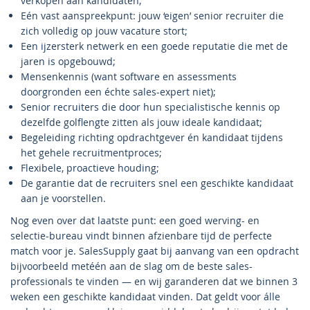
verkopen aan kandidaten;
Eén vast aanspreekpunt: jouw ‘eigen’ senior recruiter die
zich volledig op jouw vacature stort;
Een ijzersterk netwerk en een goede reputatie die met de
jaren is opgebouwd;
Mensenkennis (want software en assessments
doorgronden een échte sales-expert niet);
Senior recruiters die door hun specialistische kennis op
dezelfde golflengte zitten als jouw ideale kandidaat;
Begeleiding richting opdrachtgever én kandidaat tijdens
het gehele recruitmentproces;
Flexibele, proactieve houding;
De garantie dat de recruiters snel een geschikte kandidaat
aan je voorstellen.
Nog even over dat laatste punt: een goed werving- en
selectie-bureau vindt binnen afzienbare tijd de perfecte
match voor je. SalesSupply gaat bij aanvang van een opdracht
bijvoorbeeld metéén aan de slag om de beste sales-
professionals te vinden — en wij garanderen dat we binnen 3
weken een geschikte kandidaat vinden. Dat geldt voor álle