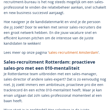
recruitment-bureau is het nog steeds mogelijk om een sales-
professional te vinden die relatiebeheer aankan, snel schakelt
en new business succesvol aanjaagt.
Hoe navigeer je de kandidatenmarkt en vind je de persoon
die jij zoekt? Door te werken met senior sales-recruiters die
een groot netwerk hebben. En die jouw vacature snel en
efficiënt kunnen pitchen om de interesse van de juiste
kandidaten te wekken!
Lees meer op onze pagina '
sales-recruitment Amsterdam
'.
Sales-recruitment Rotterdam: proactieve
sales-pro met een 010-mentaliteit
Je Rotterdamse team uitbreiden met een sales-manager,
sales-director of andere sales-expert? Dat is zo eenvoudig nog
niet. Jij zoekt immers een ambitieuze, proactieve pro die een
trackrecord én een echte 010-mentaliteit heeft. Maar je kan
ervan uitgaan dat zo’n sales-professional momenteel al een
baan heeft.
Waar start je je zoektocht? Hoe selecteer je de juiste