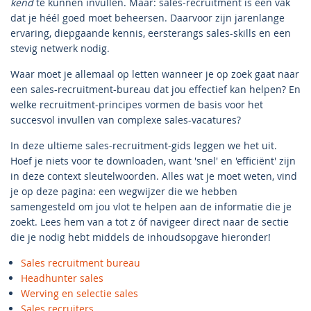
kend
te kunnen invullen. Maar: sales-recruitment is een vak
dat je héél goed moet beheersen. Daarvoor zijn jarenlange
ervaring, diepgaande kennis, eersterangs sales-skills en een
stevig netwerk nodig.
Waar moet je allemaal op letten wanneer je op zoek gaat naar
een sales-recruitment-bureau dat jou effectief kan helpen? En
welke recruitment-principes vormen de basis voor het
succesvol invullen van complexe sales-vacatures?
In deze ultieme sales-recruitment-gids leggen we het uit.
Hoef je niets voor te downloaden, want 'snel' en 'efficiënt' zijn
in deze context sleutelwoorden. Alles wat je moet weten, vind
je op deze pagina: een wegwijzer die we hebben
samengesteld om jou vlot te helpen aan de informatie die je
zoekt. Lees hem van a tot z óf navigeer direct naar de sectie
die je nodig hebt middels de inhoudsopgave hieronder!
Sales recruitment bureau
Headhunter sales
Werving en selectie sales
Sales recruiters