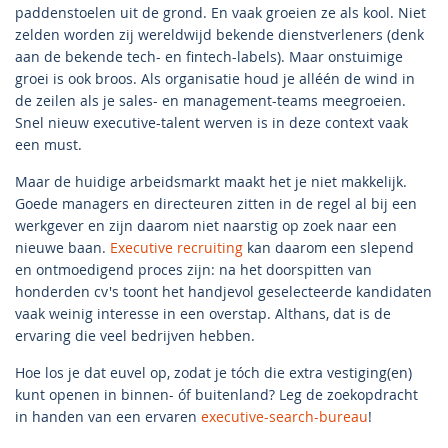
paddenstoelen uit de grond. En vaak groeien ze als kool. Niet
zelden worden zij wereldwijd bekende dienstverleners (denk
aan de bekende tech- en fintech-labels). Maar onstuimige
groei is ook broos. Als organisatie houd je alléén de wind in
de zeilen als je sales- en management-teams meegroeien.
Snel nieuw executive-talent werven is in deze context vaak
een must.
Maar de huidige arbeidsmarkt maakt het je niet makkelijk.
Goede managers en directeuren zitten in de regel al bij een
werkgever en zijn daarom niet naarstig op zoek naar een
nieuwe baan.
Executive recruiting
kan daarom een slepend
en ontmoedigend proces zijn: na het doorspitten van
honderden cv's toont het handjevol geselecteerde kandidaten
vaak weinig interesse in een overstap. Althans, dat is de
ervaring die veel bedrijven hebben.
Hoe los je dat euvel op, zodat je tóch die extra vestiging(en)
kunt openen in binnen- óf buitenland? Leg de zoekopdracht
in handen van een ervaren
executive-search-bureau
!