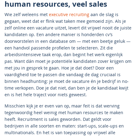
human resources, veel sales
Wie zelf weleens met
executive recruiting
aan de slag is
gegaan, weet dat er flink wat taken mee gemoeid zijn. Als je
zelf online een vacature uitzet, levert dit vrijwel nooit de juiste
kandidaten op. Een andere manier is honderden cv’s
doorworstelen in een database om — met een beetje geluk —
een handvol passende profielen te selecteren. Zit die
arbeidsintensieve taak erop, dan begint het werk eigenlijk
pas. Want dán moet je potentiële kandidaten zover krijgen om
met jou in gesprek te gaan. Hoe je dat doet? Door een
vaardigheid toe te passen die vandaag de dag cruciaal is
binnen headhunting: je moet de vacature én je bedrijf in no-
time verkopen. Doe je dat niet, dan ben je de kandidaat kwijt
en is het hele traject voor niets geweest.
Misschien kijk je er even van op, maar feit is dat werving
tegenwoordig heel weinig met human resources te maken
heeft. Recruitment is sales geworden. Dat geldt voor
bedrijven in alle soorten en maten: start-ups, scale-ups en
multinationals. En het is van toepassing op vrijwel alle