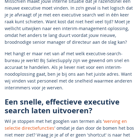
Misschien maakt jouw interne situatie dat je razendsnel een
nieuwe executive moet vinden. In zo'n geval is het logisch dat
je je afvraagt of je met een executive search wel in één keer
raak kunt schieten. Want kost dat niet heel veel tijd? Moet je
wellicht uitwijken naar een interim-management-oplossing,
omdat het anders te lang duurt voordat jouw nieuwe,
broodnodige senior manager of directeur aan de slag kan?
Het hangt er maar net van af met welk executive-search-
bureau je werkt! Bij SalesSupply zijn we gewend om snel en
accuraat te handelen. Als je liever niet voor een interim-
noodoplossing gaat, ben je bij ons aan het juiste adres. Want
wij vinden vast personeel met de snelheid waarmee anderen
interimmers voor je werven.
Een snelle, effectieve executive
search laten uitvoeren?
Wil je stoppen met het googlen van termen als '
werving en
selectie directiefuncties
' omdat je dan door de bomen het bos
niet meer ziet? Vraag je je af of er geen 'shortcut' is naar het