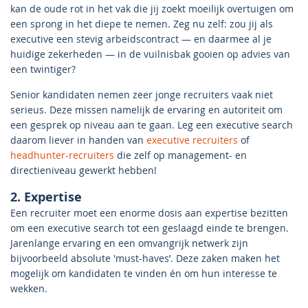
kan de oude rot in het vak die jij zoekt moeilijk overtuigen om
een sprong in het diepe te nemen. Zeg nu zelf: zou jij als
executive een stevig arbeidscontract — en daarmee al je
huidige zekerheden — in de vuilnisbak gooien op advies van
een twintiger?
Senior kandidaten nemen zeer jonge recruiters vaak niet
serieus. Deze missen namelijk de ervaring en autoriteit om
een gesprek op niveau aan te gaan. Leg een executive search
daarom liever in handen van
executive recruiters
of
headhunter-recruiters
die zelf op management- en
directieniveau gewerkt hebben!
2. Expertise
Een recruiter moet een enorme dosis aan expertise bezitten
om een executive search tot een geslaagd einde te brengen.
Jarenlange ervaring en een omvangrijk netwerk zijn
bijvoorbeeld absolute 'must-haves’. Deze zaken maken het
mogelijk om kandidaten te vinden én om hun interesse te
wekken.