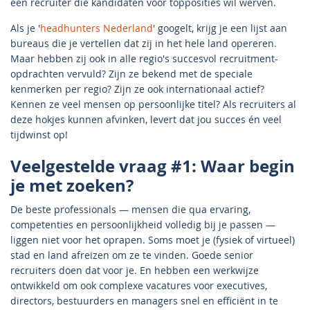
een recruiter die kandidaten voor topposities wil werven.
Als je '
headhunters Nederland
' googelt, krijg je een lijst aan
bureaus die je vertellen dat zij in het hele land opereren.
Maar hebben zij ook in alle regio's succesvol recruitment-
opdrachten vervuld? Zijn ze bekend met de speciale
kenmerken per regio? Zijn ze ook internationaal actief?
Kennen ze veel mensen op persoonlijke titel? Als recruiters al
deze hokjes kunnen afvinken, levert dat jou succes én veel
tijdwinst op!
Veelgestelde vraag #1: Waar begin
je met zoeken?
De beste professionals — mensen die qua ervaring,
competenties en persoonlijkheid volledig bij je passen —
liggen niet voor het oprapen. Soms moet je (fysiek of virtueel)
stad en land afreizen om ze te vinden. Goede senior
recruiters doen dat voor je. En hebben een werkwijze
ontwikkeld om ook complexe vacatures voor executives,
directors, bestuurders en managers snel en efficiënt in te