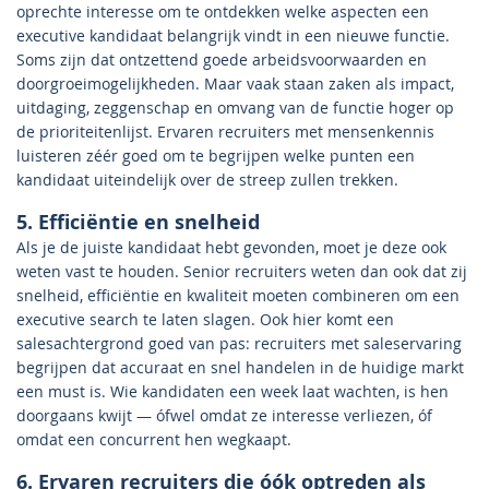
oprechte interesse om te ontdekken welke aspecten een
executive kandidaat belangrijk vindt in een nieuwe functie.
Soms zijn dat ontzettend goede arbeidsvoorwaarden en
doorgroeimogelijkheden. Maar vaak staan zaken als impact,
uitdaging, zeggenschap en omvang van de functie hoger op
de prioriteitenlijst. Ervaren recruiters met mensenkennis
luisteren zéér goed om te begrijpen welke punten een
kandidaat uiteindelijk over de streep zullen trekken.
5. Efficiëntie en snelheid
Als je de juiste kandidaat hebt gevonden, moet je deze ook
weten vast te houden. Senior recruiters weten dan ook dat zij
snelheid, efficiëntie en kwaliteit moeten combineren om een
executive search te laten slagen. Ook hier komt een
salesachtergrond goed van pas: recruiters met saleservaring
begrijpen dat accuraat en snel handelen in de huidige markt
een must is. Wie kandidaten een week laat wachten, is hen
doorgaans kwijt — ófwel omdat ze interesse verliezen, óf
omdat een concurrent hen wegkaapt.
6. Ervaren recruiters die óók optreden als