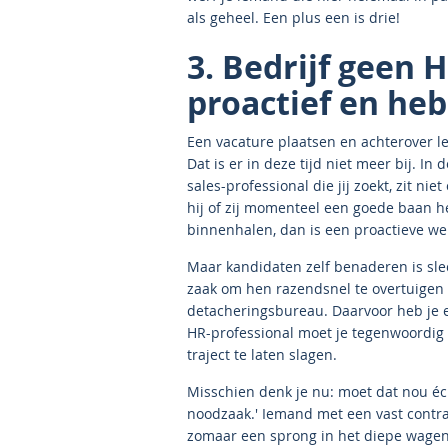
als geheel. Een plus een is drie!
3. Bedrijf geen H
proactief en heb
Een vacature plaatsen en achterover l
Dat is er in deze tijd niet meer bij. In
sales-professional die jij zoekt, zit ni
hij of zij momenteel een goede baan he
binnenhalen, dan is een proactieve w
Maar kandidaten zelf benaderen is slec
zaak om hen razendsnel te overtuigen
detacheringsbureau. Daarvoor heb je ee
HR-professional moet je tegenwoordig
traject te laten slagen.
Misschien denk je nu: moet dat nou écht
noodzaak.' Iemand met een vast contra
zomaar een sprong in het diepe wagen.