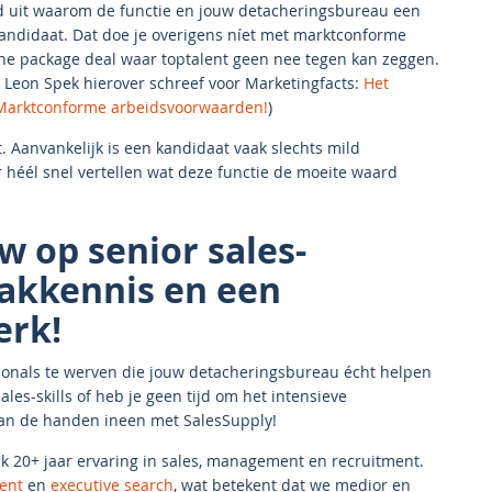
ed uit waarom de functie en jouw detacheringsbureau een
kandidaat. Dat doe je overigens níet met marktconforme
he package deal waar toptalent geen nee tegen kan zeggen.
ur Leon Spek hierover schreef voor Marketingfacts:
Het
? Marktconforme arbeidsvoorwaarden!
)
t. Aanvankelijk is een kandidaat vaak slechts mild
r héél snel vertellen wat deze functie de moeite waard
w op senior sales-
vakkennis en een
erk!
ssionals te werven die jouw detacheringsbureau écht helpen
ales-skills of heb je geen tijd om het intensieve
dan de handen ineen met SalesSupply!
 20+ jaar ervaring in sales, management en recruitment.
ent
en
executive search
, wat betekent dat we medior en