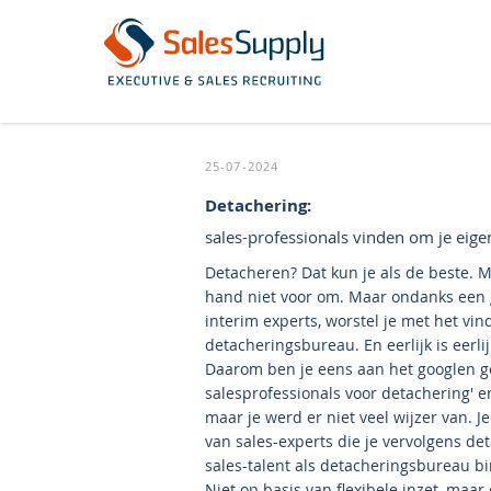
25-07-2024
Detachering:
sales-professionals vinden om je eigen
Detacheren? Dat kun je als de beste. Mar
hand niet voor om. Maar ondanks een g
interim experts, worstel je met het vi
detacheringsbureau. En eerlijk is eerli
Daarom ben je eens aan het googlen ges
salesprofessionals voor detachering' en
maar je werd er niet veel wijzer van. 
van sales-experts die je vervolgens deta
sales-talent als detacheringsbureau b
Niet op basis van flexibele inzet, maar