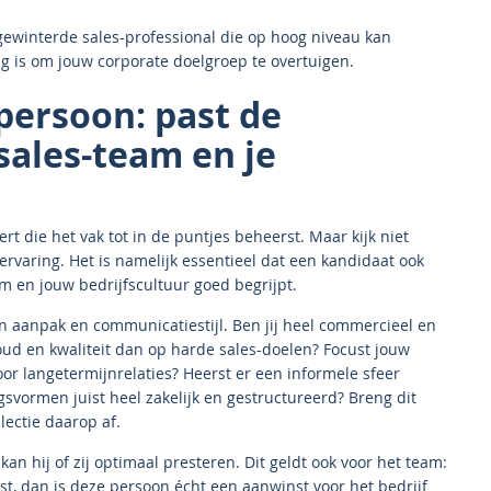
ewinterde sales-professional die op hoog niveau kan
ig is om jouw corporate doelgroep te overtuigen.
 persoon: past de
 sales-team en je
rt die het vak tot in de puntjes beheerst. Maar kijk niet
rvaring. Het is namelijk essentieel dat een kandidaat ook
am en jouw bedrijfscultuur goed begrijpt.
n aanpak en communicatiestijl. Ben jij heel commercieel en
houd en kwaliteit dan op harde sales-doelen? Focust jouw
oor langetermijnrelaties? Heerst er een informele sfeer
svormen juist heel zakelijk en gestructureerd? Breng dit
lectie daarop af.
an hij of zij optimaal presteren. Dit geldt ook voor het team:
st, dan is deze persoon écht een aanwinst voor het bedrijf