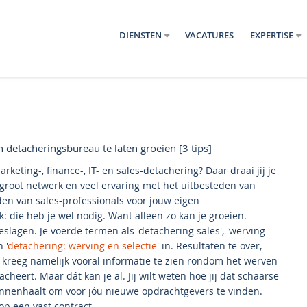
DIENSTEN
VACATURES
EXPERTISE
 detacheringsbureau te laten groeien [3 tips]
keting-, finance-, IT- en sales-detachering? Daar draai jij je
root netwerk en veel ervaring met het uitbesteden van
nden van sales-professionals voor jouw eigen
jk: die heb je wel nodig. Want alleen zo kan je groeien.
lagen. Je voerde termen als 'detachering sales', 'werving
 '
detachering: werving en selectie
' in. Resultaten te over,
Je kreeg namelijk vooral informatie te zien rondom het werven
cheert. Maar dát kan je al. Jij wilt weten hoe jij dat schaarse
innenhaalt om voor jóu nieuwe opdrachtgevers te vinden.
 op een vast contract.