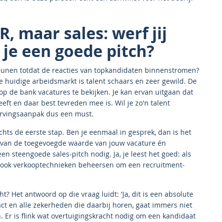
R, maar sales: werf jij
 je een goede pitch?
eunen totdat de reacties van topkandidaten binnenstromen?
 de huidige arbeidsmarkt is talent schaars en zeer gewild. De
et op de bank vacatures te bekijken. Je kan ervan uitgaan dat
eft en daar best tevreden mee is. Wil je zo'n talent
ervingsaanpak dus een must.
hts de eerste stap. Ben je eenmaal in gesprek, dan is het
 van de toegevoegde waarde van jouw vacature én
n steengoede sales-pitch nodig. Ja, je leest het goed: als
 ook verkooptechnieken beheersen om een recruitment-
? Het antwoord op die vraag luidt: 'Ja, dit is een absolute
ct en alle zekerheden die daarbij horen, gaat immers niet
 Er is flink wat overtuigingskracht nodig om een kandidaat