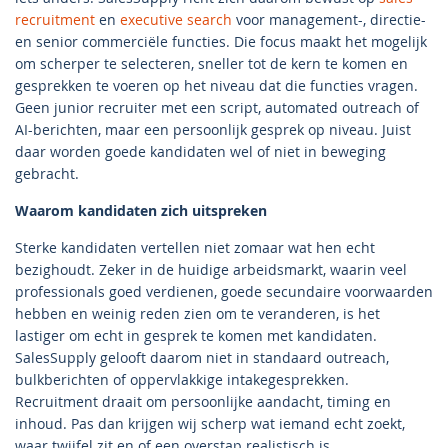
recruitment
en
executive search
voor management-, directie-
en senior commerciële functies. Die focus maakt het mogelijk
om scherper te selecteren, sneller tot de kern te komen en
gesprekken te voeren op het niveau dat die functies vragen.
Geen junior recruiter met een script, automated outreach of
AI-berichten, maar een persoonlijk gesprek op niveau. Juist
daar worden goede kandidaten wel of niet in beweging
gebracht.
Waarom kandidaten zich uitspreken
Sterke kandidaten vertellen niet zomaar wat hen echt
bezighoudt. Zeker in de huidige arbeidsmarkt, waarin veel
professionals goed verdienen, goede secundaire voorwaarden
hebben en weinig reden zien om te veranderen, is het
lastiger om echt in gesprek te komen met kandidaten.
SalesSupply gelooft daarom niet in standaard outreach,
bulkberichten of oppervlakkige intakegesprekken.
Recruitment draait om persoonlijke aandacht, timing en
inhoud. Pas dan krijgen wij scherp wat iemand echt zoekt,
waar twijfel zit en of een overstap realistisch is.