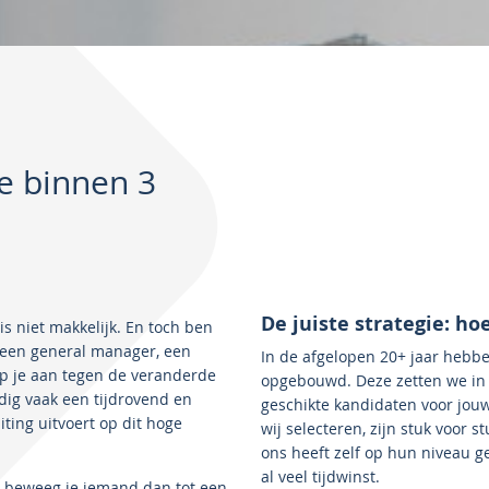
ve binnen 3
De juiste strategie: ho
s niet makkelijk. En toch ben
t een general manager, een
In de afgelopen 20+ jaar hebbe
op je aan tegen de veranderde
opgebouwd. Deze zetten we in 
ig vaak een tijdrovend en
geschikte kandidaten voor jou
ting uitvoert op dit hoge
wij selecteren, zijn stuk voor 
ons heeft zelf op hun niveau g
al veel tijdwinst.
oe beweeg je iemand dan tot een