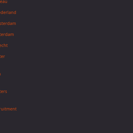
reau
ederland
sterdam
tterdam
echt
ter
h
ters
cruitment