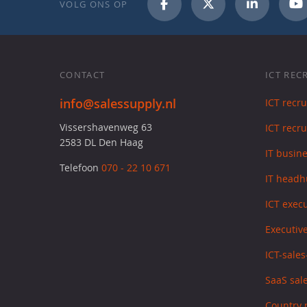
VOLG ONS OP
CONTACT
ICT REC
info@salessupply.nl
ICT recr
Vissershavenweg 63
ICT recru
2583 DL Den Haag
IT busin
Telefoon
070 - 22 10 671
IT headh
ICT exec
Executive
ICT-sale
SaaS sale
Country 