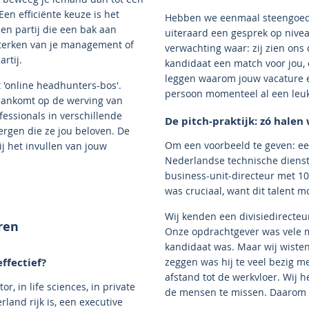
en efficiënte keuze is het
Hebben we eenmaal steengoede
 een partij die een bak aan
uiteraard een gesprek op nivea
sterken van je management of
verwachting waar: zij zien ons
artij.
kandidaat een match voor jou, 
leggen waarom jouw vacature e
 'online headhunters-bos'.
persoon momenteel al een leuk
 aankomt op de werving van
fessionals in verschillende
De pitch-praktijk: zó halen
ergen die ze jou beloven. De
Om een voorbeeld te geven: ee
j het invullen van jouw
Nederlandse technische dienst
business-unit-directeur met 10
was cruciaal, want dit talent m
Wij kenden een divisiedirecte
ren
Onze opdrachtgever was vele ma
kandidaat was. Maar wij wisten 
zeggen was hij te veel bezig m
ffectief?
afstand tot de werkvloer. Wij
or, in life sciences, in private
de mensen te missen. Daarom f
land rijk is, een executive