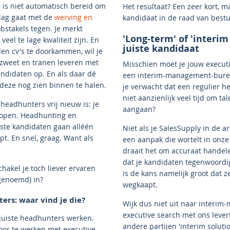
g is niet automatisch bereid om
Het resultaat? Een zeer kort, 
slag gaat met de
werving en
kandidaat in de raad van best
bstakels tegen. Je merkt
'Long-term' of 'interim
eel te lage kwaliteit zijn. En
juiste kandidaat
en cv's te doorkammen, wil je
, zweet en tranen leveren met
Misschien moet je jouw executi
andidaten op. En als daar dé
een interim-management-bureau
e deze nog zien binnen te halen.
je verwacht dat een regulier h
niet aanzienlijk veel tijd om t
headhunters vrij nieuw is: je
aangaan?
rkopen. Headhunting en
iste kandidaten gaan alléén
Niet als je SalesSupply in de 
opt. En snel, graag. Want als
een aanpak die wortelt in onze
draait het om accuraat handele
dat je kandidaten tegenwoord
hakel je toch liever ervaren
is de kans namelijk groot dat 
 genoemd) in?
wegkaapt.
ers: waar vind je die?
Wijk dus niet uit naar interi
executive search met ons leve
e juiste headhunters werken.
andere partijen 'interim solut
oor te werken met executive