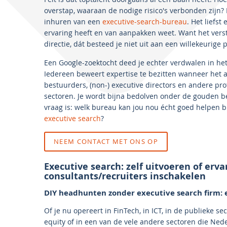
overstap, waaraan de nodige risico's verbonden zijn? E
inhuren van een
executive-search-bureau
. Het liefst
ervaring heeft en van aanpakken weet. Want het ver
directie, dát besteed je niet uit aan een willekeurige p
Een Google-zoektocht deed je echter verdwalen in het
Iedereen beweert expertise te bezitten wanneer het
bestuurders, (non-) executive directors en andere pro
sectoren. Je wordt bijna bedolven onder de gouden b
vraag is: welk bureau kan jou nou écht goed helpen bi
executive search
?
NEEM CONTACT MET ONS OP
Executive search: zelf uitvoeren of erva
consultants/recruiters inschakelen
DIY headhunten zonder executive search firm: e
Of je nu opereert in FinTech, in ICT, in de publieke sect
equity of in een van de vele andere sectoren die Neder