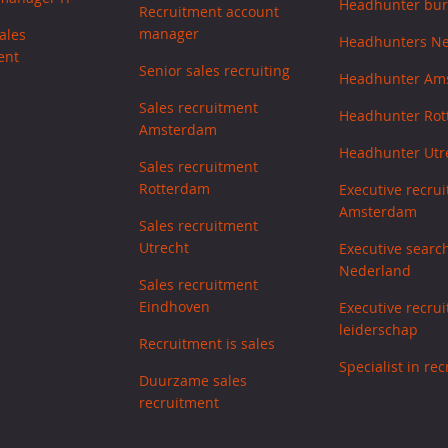
Headhunter bu
Recruitment account
manager
ales
Headhunters N
ent
Senior sales recruiting
Headhunter Am
Sales recruitment
Headhunter Ro
Amsterdam
Headhunter Utr
Sales recruitment
Rotterdam
Executive recrui
Amsterdam
Sales recruitment
Utrecht
Executive searc
Nederland
Sales recruitment
Eindhoven
Executive recrui
leiderschap
Recruitment is sales
Specialist in re
Duurzame sales
recruitment