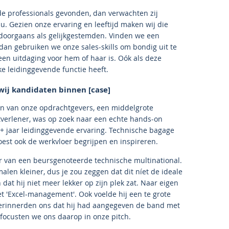
 professionals gevonden, dan verwachten zij
u. Gezien onze ervaring en leeftijd maken wij die
 doorgaans als gelijkgestemden. Vinden we een
dan gebruiken we onze sales-skills om bondig uit te
en uitdaging voor hem of haar is. Oók als deze
e leidinggevende functie heeft.
 wij kandidaten binnen [case]
n van onze opdrachtgevers, een middelgrote
verlener, was op zoek naar een echte hands-on
+ jaar leidinggevende ervaring. Technische bagage
oest ook de werkvloer begrijpen en inspireren.
ur van een beursgenoteerde technische multinational.
len kleiner, dus je zou zeggen dat dit níet de ideale
dat hij niet meer lekker op zijn plek zat. Naar eigen
et 'Excel-management'. Ook voelde hij een te grote
 herinnerden ons dat hij had aangegeven de band met
ocusten we ons daarop in onze pitch.