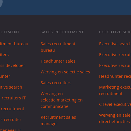
RUITMENT
SALES RECRUITMENT
EXECUTIVE SE
uitment bureau
Sales recruitment
Executive searc
bureau
iters
Executive recrui
Headhunter sales
ess developer
Executive recrui
Werving en selectie sales
unter
Headhunter recr
Sales recruiters
utive search
Marketing execu
Werving en
recruitment
 recruiters IT
selectie marketing en
C-level executiv
communicatie
s-recruitment
Werving en sele
Recruitment sales
s-recruiter
directiefuncties
manager
manager IT