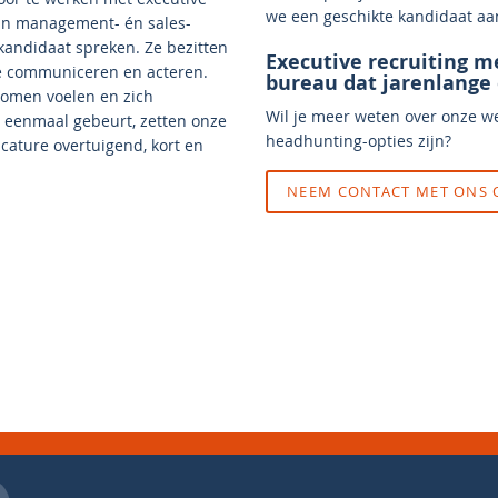
we een geschikte kandidaat aa
 in management- én sales-
e kandidaat spreken. Ze bezitten
Executive recruiting m
te communiceren en acteren.
bureau dat jarenlange 
nomen voelen en zich
Wil je meer weten over onze w
 eenmaal gebeurt, zetten onze
headhunting-opties zijn?
acature overtuigend, kort en
NEEM CONTACT MET ONS 