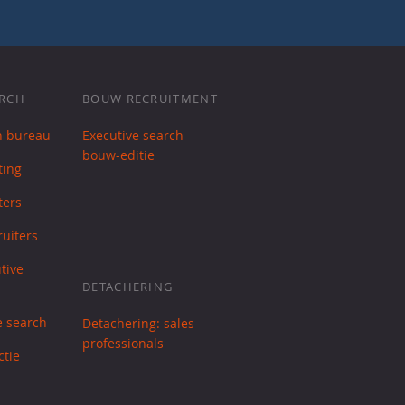
ARCH
BOUW RECRUITMENT
h bureau
Executive search —
bouw-editie
ting
ters
uiters
tive
DETACHERING
e search
Detachering: sales-
professionals
ctie