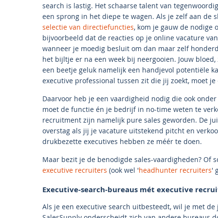
search is lastig. Het schaarse talent van tegenwoordi
een sprong in het diepe te wagen. Als je zelf aan de 
selectie van directiefuncties
, kom je gauw de nodige o
bijvoorbeeld dat de reacties op je online vacature van v
wanneer je moedig besluit om dan maar zelf honderd
het bijltje er na een week bij neergooien. Jouw bloed
een beetje geluk namelijk een handjevol potentiële k
executive professional tussen zit die jij zoekt, moet j
Daarvoor heb je een vaardigheid nodig die ook onder 
moet de functie én je bedrijf in no-time weten te ve
recruitment zijn namelijk pure sales geworden. De ju
overstag als jij je vacature uitstekend pitcht en verko
drukbezette executives hebben ze méér te doen.
Maar bezit je de benodigde sales-vaardigheden? Of sc
executive recruiters
(ook wel '
headhunter recruiters
'
Executive-search-bureaus mét executive recruit
Als je een executive search uitbesteedt, wil je met d
SalesSupply onderscheidt zich van andere bureaus d