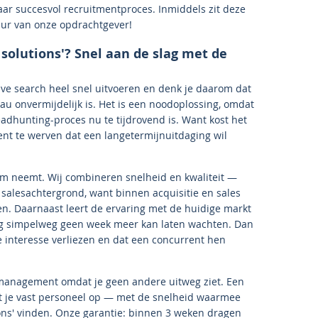
maar succesvol recruitmentproces. Inmiddels zit deze
uur van onze opdrachtgever!
 solutions'? Snel aan de slag met de
ve search heel snel uitvoeren en denk je daarom dat
 onvermijdelijk is. Het is een noodoplossing, omdat
eadhunting-proces nu te tijdrovend is. Want kost het
alent te werven dat een langetermijnuitdaging wil
arm neemt. Wij combineren snelheid en kwaliteit —
 salesachtergrond, want binnen acquisitie en sales
n. Daarnaast leert de ervaring met de huidige markt
ig simpelweg geen week meer kan laten wachten. Dan
ze interesse verliezen en dat een concurrent hen
m-management omdat je geen andere uitweg ziet. Een
rt je vast personeel op — met de snelheid waarmee
ions' vinden. Onze garantie: binnen 3 weken dragen