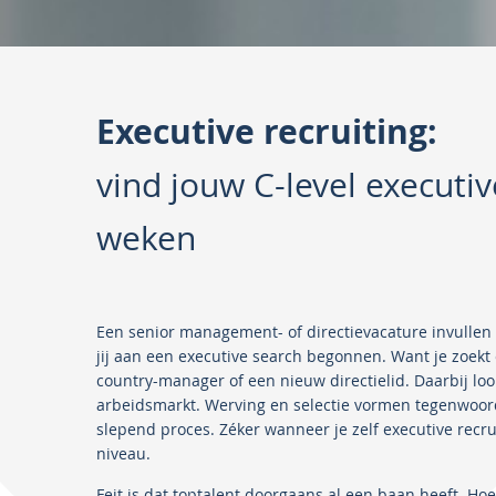
Executive recruiting:
vind jouw C-level executi
weken
Een senior management- of directievacature invullen i
jij aan een executive search begonnen. Want je zoek
country-manager of een nieuw directielid. Daarbij lo
arbeidsmarkt. Werving en selectie vormen tegenwoord
slepend proces. Zéker wanneer je zelf executive recrui
niveau.
Feit is dat toptalent doorgaans al een baan heeft. H