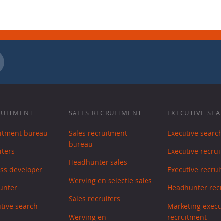
RUITMENT
SALES RECRUITMENT
EXECUTIVE SE
uitment bureau
Sales recruitment
Executive searc
bureau
iters
Executive recrui
Headhunter sales
ess developer
Executive recrui
Werving en selectie sales
unter
Headhunter recr
Sales recruiters
utive search
Marketing execu
Werving en
recruitment