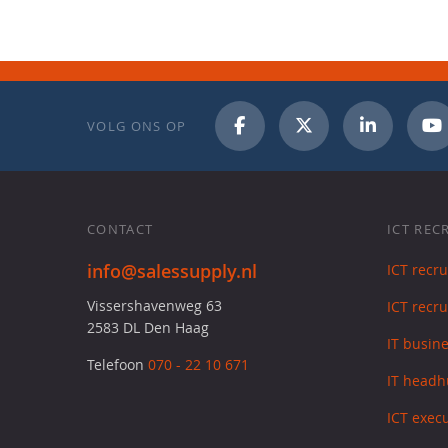
VOLG ONS OP
CONTACT
ICT REC
info@salessupply.nl
ICT recr
Vissershavenweg 63
ICT recru
2583 DL Den Haag
IT busin
Telefoon
070 - 22 10 671
IT headh
ICT exec