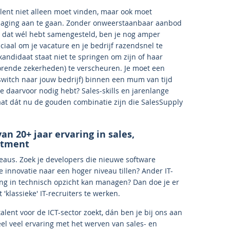
 talent niet alleen moet vinden, maar ook moet
daging aan te gaan. Zonder onweerstaanbaar aanbod
 je dat wél hebt samengesteld, ben je nog amper
ciaal om je vacature en je bedrijf razendsnel te
andidaat staat niet te springen om zijn of haar
horende zekerheden) te verscheuren. Je moet een
 switch naar jouw bedrijf) binnen een mum van tijd
e daarvoor nodig hebt? Sales-skills en jarenlange
aat dát nu de gouden combinatie zijn die SalesSupply
van 20+ jaar ervaring in sales,
itment
reaus. Zoek je developers die nieuwe software
innovatie naar een hoger niveau tillen? Ander IT-
ing in technisch opzicht kan managen? Dan doe je er
'klassieke' IT-recruiters te werken.
talent voor de ICT-sector zoekt, dán ben je bij ons aan
eel veel ervaring met het werven van sales- en