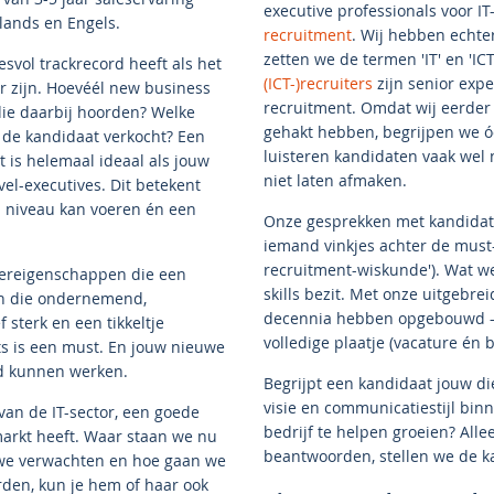
executive professionals voor IT
lands en Engels.
recruitment
. Wij hebben echte
zetten we de termen 'IT' en 'IC
svol trackrecord heeft als het
(ICT-)recruiters
zijn senior exp
r zijn. Hoevéél new business
recruitment. Omdat wij eerder m
ie daarbij hoorden? Welke
gehakt hebben, begrijpen we ó
t de kandidaat verkocht? Een
luisteren kandidaten vaak wel n
 is helemaal ideaal als jouw
niet laten afmaken.
vel-executives. Dit betekent
 niveau kan voeren én een
Onze gesprekken met kandidaten
iemand vinkjes achter de must-h
recruitment-wiskunde'). Wat we 
tereigenschappen die een
skills bezit. Met onze uitgeb
en die ondernemend,
decennia hebben opgebouwd — 
 sterk en een tikkeltje
volledige plaatje (vacature én b
ts is een must. En jouw nieuwe
nd kunnen werken.
Begrijpt een kandidaat jouw d
visie en communicatiestijl binne
van de IT-sector, een goede
bedrijf te helpen groeien? All
arkt heeft. Waar staan we nu
beantwoorden, stellen we de ka
we verwachten en hoe gaan we
den, kun je hem of haar ook