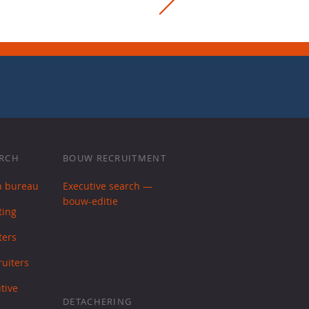
ARCH
BOUW RECRUITMENT
h bureau
Executive search —
bouw-editie
ting
ters
uiters
tive
DETACHERING