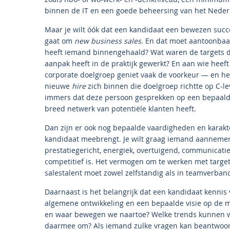
binnen de IT en een goede beheersing van het Neder
Maar je wilt óók dat een kandidaat een bewezen succe
gaat om
new business sales
. En dat moet aantoonbaa
heeft iemand binnengehaald? Wat waren de targets d
aanpak heeft in de praktijk gewerkt? En aan wie heef
corporate doelgroep geniet vaak de voorkeur — en het
nieuwe
hire
zich binnen die doelgroep richtte op C-le
immers dat deze persoon gesprekken op een bepaald
breed netwerk van potentiële klanten heeft.
Dan zijn er ook nog bepaalde vaardigheden en karak
kandidaat meebrengt. Je wilt graag iemand aannem
prestatiegericht, energiek, overtuigend, communicatief
competitief is. Het vermogen om te werken met targe
salestalent moet zowel zelfstandig als in teamverba
Daarnaast is het belangrijk dat een kandidaat kennis 
algemene ontwikkeling en een bepaalde visie op de m
en waar bewegen we naartoe? Welke trends kunnen 
daarmee om? Als iemand zulke vragen kan beantwoor