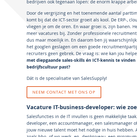
bedrijven ook tegenaan lopen: de enorm krappe arbe
Door de vergrijzing en het toenemende aantal parttim
komt bij dat de ICT-sector groeit als kool. De ERP-, cl
vliegen je om de oren. En waar groei is, zijn banen. 
meer vacatures bij. Zonder professionele recruitment
dus maar moeilijk in. En daarom ben jij waarschijnli
het googlen geslagen om een goede recruitmentpartij t
recruiters geen gebrek. De vraag is: wie kan jou hel
met diepgaande sales-skills én ICT-kennis te vinden
bedrijfscultuur past?
Dát is de specialisatie van SalesSupply!
NEEM CONTACT MET ONS OP
Vacature IT-business-developer: wie zoe
Salesfuncties in de IT invullen is geen makkelijke taak
developer, een accountmanager, een salesmanager of 
jouw nieuwe talent moet het nodige in huis hebben. A
zoals hbo- of wo-werk- en -denkniveau, een minimum 