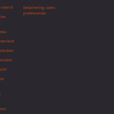
e search
Detachering: sales-
professionals
ctie
reau
ederland
sterdam
tterdam
echt
ter
h
ters