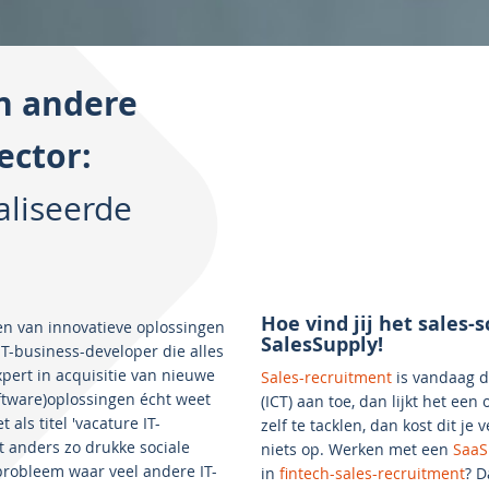
en andere
ector:
aliseerde
Hoe vind jij het sales
en van innovatieve oplossingen
SalesSupply!
IT-business-developer die alles
pert in acquisitie van nieuwe
Sales-recruitment
is vandaag de
ftware)oplossingen écht weet
(ICT) aan toe, dan lijkt het ee
als titel 'vacature IT-
zelf te tacklen, dan kost dit je 
et anders zo drukke sociale
niets op. Werken met een
SaaS
robleem waar veel andere IT-
in
fintech-sales-recruitment
? D