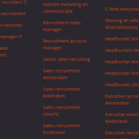
 recruiters IT
selectie marketing en
C-level executiv
communicatie
s-recruitment
Werving en sele
Recruitment sales
s-recruiter
directiefuncties
manager
manager IT
Headhunter bu
Recruitment account
manager
ales
Headhunters N
ent
Senior sales recruiting
Headhunter Am
Sales recruitment
Headhunter Ro
Amsterdam
Headhunter Utr
Sales recruitment
Rotterdam
Executive recrui
Amsterdam
Sales recruitment
Utrecht
Executive searc
Nederland
Sales recruitment
Eindhoven
Executive recrui