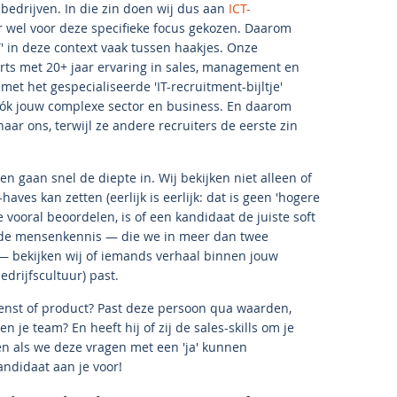
-bedrijven. In die zin doen wij dus aan
ICT-
r wel voor deze specifieke focus gekozen. Daarom
T' in deze context vaak tussen haakjes. Onze
erts met 20+ jaar ervaring in sales, management en
et het gespecialiseerde 'IT-recruitment-bijltje'
ók jouw complexe sector en business. En daarom
aar ons, terwijl ze andere recruiters de eerste zin
 gaan snel de diepte in. Wij bekijken niet alleen of
aves kan zetten (eerlijk is eerlijk: dat is geen 'hogere
vooral beoordelen, is of een kandidaat de juiste soft
reide mensenkennis — die we in meer dan twee
bekijken wij of iemands verhaal binnen jouw
edrijfscultuur) past.
ienst of product? Past deze persoon qua waarden,
n je team? En heeft hij of zij de sales-skills om je
een als we deze vragen met een 'ja' kunnen
ndidaat aan je voor!