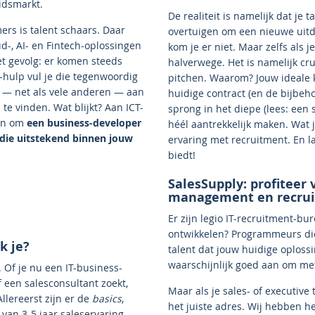
idsmarkt.
De realiteit is namelijk dat je
ers is talent schaars. Daar
overtuigen om een nieuwe uit
oud-, AI- en Fintech-oplossingen
kom je er niet. Maar zelfs als
Het gevolg: er komen steeds
halverwege. Het is namelijk cru
-hulp vul je die tegenwoordig
pitchen. Waarom? Jouw ideale k
jk — net als vele anderen — aan
huidige contract (en de bijbe
e vinden. Wat blijkt? Aan ICT-
sprong in het diepe (lees: een
pen om
een business-developer
héél aantrekkelijk maken. Wat j
 die uitstekend binnen jouw
ervaring met recruitment. En l
biedt!
SalesSupply: profiteer 
management en recru
Er zijn legio IT-recruitment-bu
ontwikkelen? Programmeurs die 
k je?
talent dat jouw huidige oploss
waarschijnlijk goed aan om met 
. Of je nu een IT-business-
een salesconsultant zoekt,
Maar als je sales- of executive 
llereerst zijn er de
basics
,
het juiste adres. Wij hebben h
van 3-5 jaar saleservaring