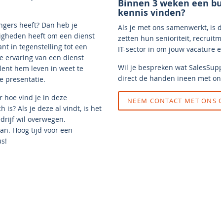
Binnen 3 weken een bu
kennis vinden?
ingers heeft? Dan heb je
Als je met ons samenwerkt, is 
igheden heeft om een dienst
zetten hun senioriteit, recrui
nt in tegenstelling tot een
IT-sector in om jouw vacature ef
ke ervaring van een dienst
Wil je bespreken wat SalesSupp
alent hem leven in weet te
direct de handen ineen met on
e presentatie.
r hoe vind je in deze
NEEM CONTACT MET ONS 
s? Als je deze al vindt, is het
drijf wil overwegen.
an. Hoog tijd voor een
us!