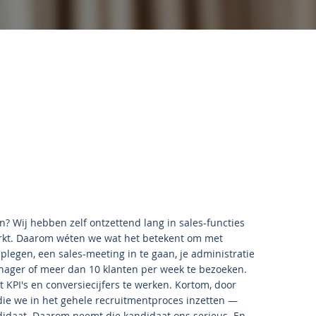
n? Wij hebben zelf ontzettend lang in sales-functies
kt. Daarom wéten we wat het betekent om met
e plegen, een sales-meeting in te gaan, je administratie
anager of meer dan 10 klanten per week te bezoeken.
 KPI's en conversiecijfers te werken. Kortom, door
die we in het gehele recruitmentproces inzetten —
didaat. Daarom neemt die kandidaat ons serieus. En