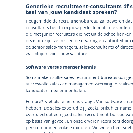
Generieke recruitment-consultants óf se
taal van jouw kandidaat spreken?
Het gemiddelde recruitment-bureau zal beweren dat h
consultants heeft om jouw perfecte match te vinden. 
die met junior recruiters die net uit de schoolbanken
deze ook zijn, ze missen de ervaring en autoriteit o
de senior sales-managers, sales-consultants of directeu
warmlopen voor jouw vacature.
Software versus mensenkennis
Soms maken zulke sales-recruitment-bureaus ook geb
succesvolle sales- en management-werving te realiser
kandidaten mee binnenhalen.
Een pré? Niet als je het ons vraagt. Van software en 
hebben. De sales-expert die jij zoekt, prikt hier namel
overtuigd dat een goed sales-recruitment-bureau van
op basis van gevoel. En onze ervaren recruiters doo
persoon binnen enkele minuten. Wij weten héél snel 