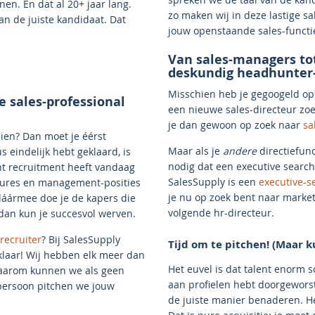
en. En dat al 20+ jaar lang.
zo maken wij in deze lastige sa
n de juiste kandidaat. Dat
jouw openstaande sales-functi
Van sales-managers to
deskundig headhunter
Misschien heb je gegoogeld op 
e sales-professional
een nieuwe sales-directeur zoek
je dan gewoon op zoek naar
sa
eien? Dan moet je éérst
Maar als je
andere
directiefunc
s eindelijk hebt geklaard, is
nodig dat een executive search 
ant recruitment heeft vandaag
SalesSupply is een
executive-s
atures en management-posities
je nu op zoek bent naar marke
n dáármee doe je de kapers die
volgende hr-directeur.
 dan kun je succesvol werven.
-recruiter
? Bij SalesSupply
Tijd om te pitchen! (Maar k
 klaar! Wij hebben elk meer dan
Het euvel is dat talent enorm s
 Daarom kunnen we als geen
aan profielen hebt doorgeworst
 persoon pitchen we jouw
de juiste manier benaderen. Het