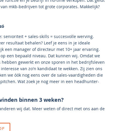
de functie én je bedrijf in no-time verkopen. Dat geldt
an mkb-bedrijven tot grote corporates. Makkelijk?
zó
 senioriteit + sales-skills = succesvolle werving.
 resultaat behalen? Leef je eens in je ideale
lijk een manager of directeur met 10+ jaar ervaring.
n op een bepaald niveau. Dat kunnen wij. Omdat we
ies hebben gewerkt en onze sporen in het bedrijfsleven
nteresse van zo'n kandidaat te wekken. Zij zien ons
kken we óók nog eens over de sales-vaardigheden die
 pitchen. Wat zoek je nog meer in een headhunter-
 vinden binnen 3 weken?
anderen wij dat. Meer weten of direct met ons aan de
OP