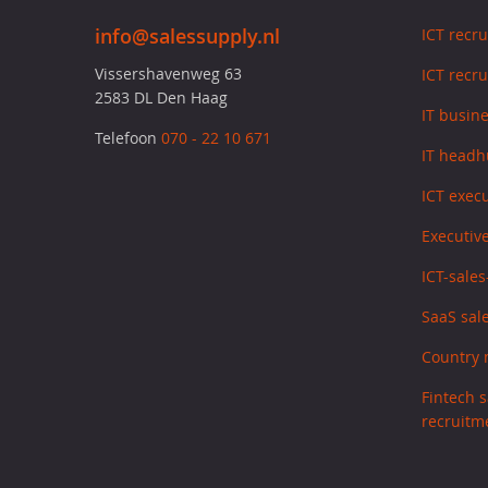
info@salessupply.nl
ICT recr
Vissershavenweg 63
ICT recru
2583 DL Den Haag
IT busin
Telefoon
070 - 22 10 671
IT headh
ICT exec
Executive
ICT-sale
SaaS sale
Country 
Fintech s
recruitm