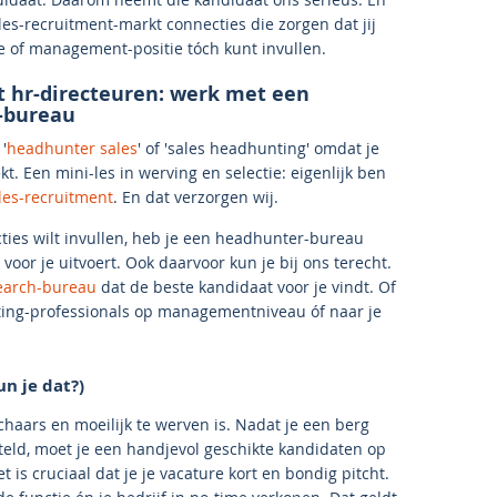
les-recruitment-markt connecties die zorgen dat jij
e of management-positie tóch kunt invullen.
t hr-directeuren: werk met een
-bureau
'
headhunter sales
' of 'sales headhunting' omdat je
t. Een mini-les in werving en selectie: eigenlijk ben
les-recruitment
. En dat verzorgen wij.
ties wilt invullen, heb je een headhunter-bureau
voor je uitvoert. Ook daarvoor kun je bij ons terecht.
earch-bureau
dat de beste kandidaat voor je vindt. Of
ting-professionals op managementniveau óf naar je
un je dat?)
chaars en moeilijk te werven is. Nadat je een berg
eld, moet je een handjevol geschikte kandidaten op
 is cruciaal dat je je vacature kort en bondig pitcht.