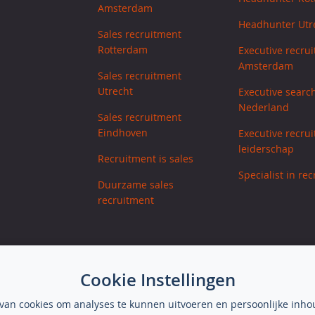
Amsterdam
Headhunter Utr
Sales recruitment
Rotterdam
Executive recrui
Amsterdam
Sales recruitment
Utrecht
Executive searc
Nederland
Sales recruitment
Eindhoven
Executive recrui
leiderschap
Recruitment is sales
Specialist in re
Duurzame sales
recruitment
Cookie Instellingen
 van cookies om analyses te kunnen uitvoeren en persoonlijke inh