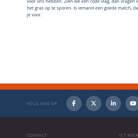
voor ons hebben. Zien we een rode vlag, dan vragen
het gras op te sporen. Is iemand een goede match, d
je voor.
VOLG ONS OP
CONTACT
ICT REC