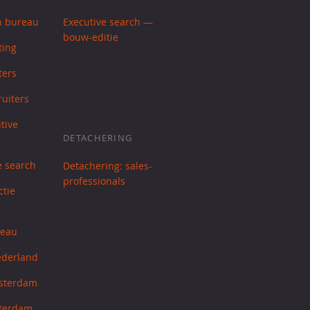
h bureau
Executive search —
bouw-editie
ting
ters
uiters
tive
DETACHERING
e search
Detachering: sales-
professionals
ctie
reau
ederland
sterdam
tterdam