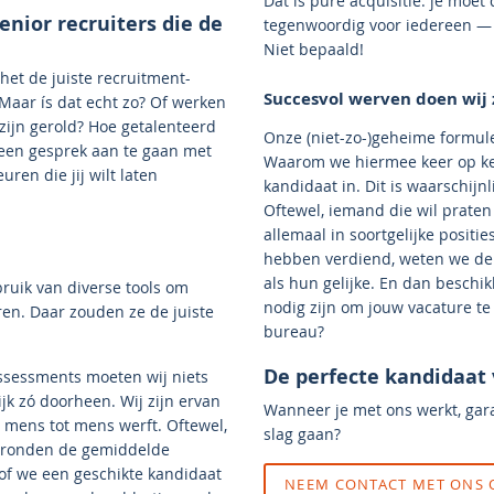
Dat is pure acquisitie: je moet 
nior recruiters die de
tegenwoordig voor iedereen — v
Niet bepaald!
et de juiste recruitment-
Succesvol werven doen wij 
Maar ís dat echt zo? Of werken
 zijn gerold? Hoe getalenteerd
Onze (niet-zo-)geheime formule:
m een gesprek aan te gaan met
Waarom we hiermee keer op keer
ren die jij wilt laten
kandidaat in. Dit is waarschijn
Oftewel, iemand die wil prate
allemaal in soortgelijke posit
hebben verdiend, weten we de i
als hun gelijke. En dan beschi
ruik van diverse tools om
nodig zijn om jouw vacature te
en. Daar zouden ze de juiste
bureau?
De perfecte kandidaat
assessments moeten wij niets
ijk zó doorheen. Wij zijn ervan
Wanneer je met ons werkt, gar
 mens tot mens werft. Oftewel,
slag gaan?
rgronden de gemiddelde
of we een geschikte kandidaat
NEEM CONTACT MET ONS 