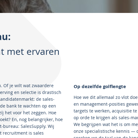
au:
at met ervaren
u. Of je wilt wat zwaardere
Op dezelfde golflengte
ving en selectie is drastisch
Hoe we dit allemaal zo vlot doe
andidatenmarkt: de sales-
en management-posities gewer
op de bank te wachten op een
targets te werken, acquisitie t
íj het voor het zeggen. Hoe
op orde te krijgen als sales-m
zoekt? En, nog belangrijker, hoe
We begrijpen wat het is om met
t-bureau: SalesSupply. Wij
onze specialistische kennis — 
 recruitment is sales
spreken we de taal van de kan