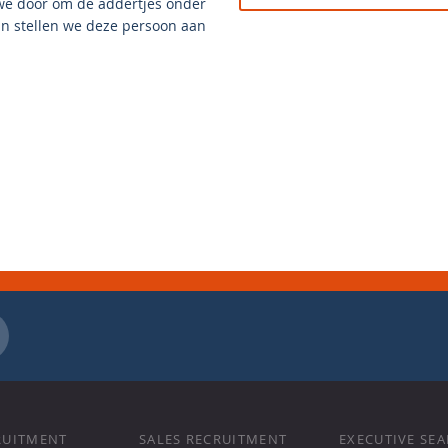
 we door om de addertjes onder
an stellen we deze persoon aan
RUITMENT
SALES RECRUITMENT
EXECUTIVE SE