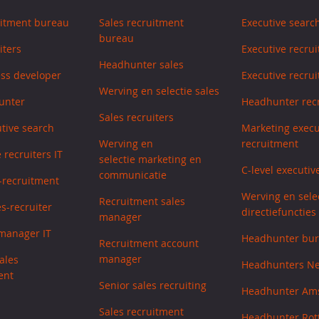
uitment bureau
Sales recruitment
Executive searc
bureau
iters
Executive recrui
Headhunter sales
ess developer
Executive recrui
Werving en selectie sales
unter
Headhunter recr
Sales recruiters
utive search
Marketing execu
Werving en
recruitment
 recruiters IT
selectie marketing en
C-level executiv
communicatie
s-recruitment
Werving en sele
Recruitment sales
s-recruiter
directiefuncties
manager
manager IT
Headhunter bu
Recruitment account
manager
ales
Headhunters N
ent
Senior sales recruiting
Headhunter Am
Sales recruitment
Headhunter Ro