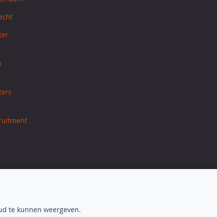
echt
ter
h
ters
cruitment
oud te kunnen weergeven.