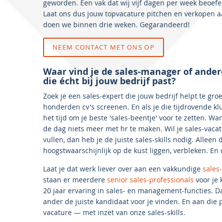
geworden. Een vak dat wij vijf dagen per week beoefen
Laat ons dus jouw topvacature pitchen en verkopen aa
doen we binnen drie weken. Gegarandeerd!
NEEM CONTACT MET ONS OP
Waar vind je de sales-manager of ander
die écht bij jouw bedrijf past?
Zoek je een sales-expert die jouw bedrijf helpt te gro
honderden cv's screenen. En als je die tijdrovende klu
het tijd om je beste 'sales-beentje' voor te zetten. W
de dag niets meer met hr te maken. Wil je sales-vac
vullen, dan heb je de juiste sales-skills nodig. Allee
hoogstwaarschijnlijk op de kust liggen, verbleken. En
Laat je dat werk liever over aan een vakkundige
sales
staan er meerdere
senior sales-professionals
voor je
20 jaar ervaring in sales- en management-functies.
ander de juiste kandidaat voor je vinden. En aan die
vacature — met inzet van onze sales-skills.