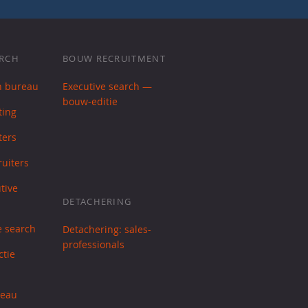
ARCH
BOUW RECRUITMENT
h bureau
Executive search —
bouw-editie
ting
ters
uiters
tive
DETACHERING
e search
Detachering: sales-
professionals
ctie
reau