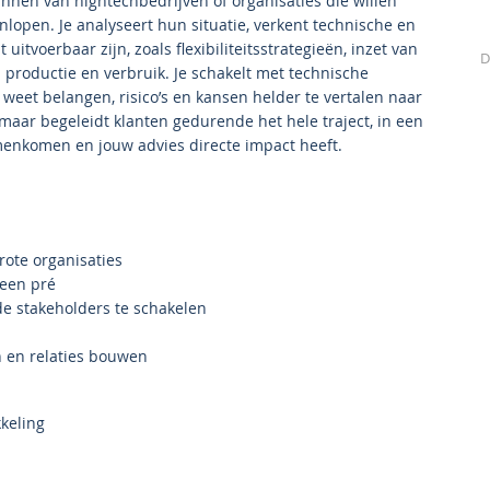
nnen van hightechbedrijven of organisaties die willen
open. Je analyseert hun situatie, verkent technische en
itvoerbaar zijn, zoals flexibiliteitsstrategieën, inzet van
D
productie en verbruik. Je schakelt met technische
eet belangen, risico’s en kansen helder te vertalen naar
, maar begeleidt klanten gedurende het hele traject, in een
menkomen en jouw advies directe impact heeft.
rote organisaties
s een pré
de stakeholders te schakelen
n en relaties bouwen
kkeling