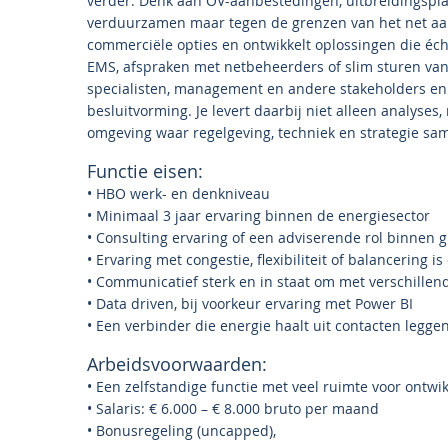
verder. Denk aan OV-aanbestedingen, uitbreidingspla
verduurzamen maar tegen de grenzen van het net aanl
commerciële opties en ontwikkelt oplossingen die écht u
EMS, afspraken met netbeheerders of slim sturen van 
specialisten, management en andere stakeholders en w
besluitvorming. Je levert daarbij niet alleen analyses
omgeving waar regelgeving, techniek en strategie sa
Functie eisen:
• HBO werk- en denkniveau
• Minimaal 3 jaar ervaring binnen de energiesector
• Consulting ervaring of een adviserende rol binnen g
• Ervaring met congestie, flexibiliteit of balancering i
• Communicatief sterk en in staat om met verschillen
• Data driven, bij voorkeur ervaring met Power BI
• Een verbinder die energie haalt uit contacten legge
Arbeidsvoorwaarden:
• Een zelfstandige functie met veel ruimte voor ontwi
• Salaris: € 6.000 – € 8.000 bruto per maand
• Bonusregeling (uncapped),