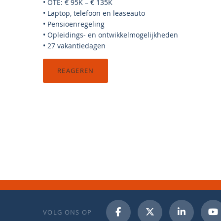
• OTE: € 95K – € 135K
• Laptop, telefoon en leaseauto
• Pensioenregeling
• Opleidings- en ontwikkelmogelijkheden
• 27 vakantiedagen
REAGEREN
VOLG ONS OP