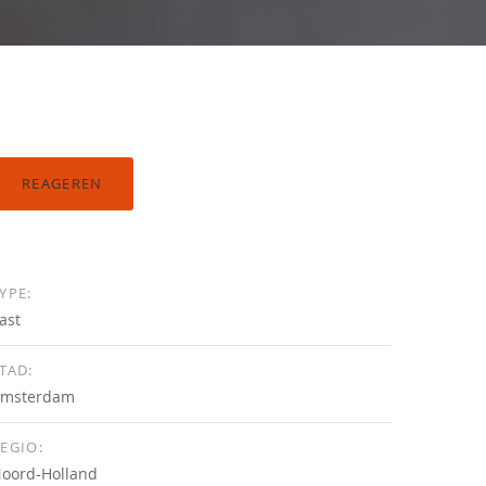
REAGEREN
YPE:
ast
TAD:
msterdam
EGIO:
oord-Holland