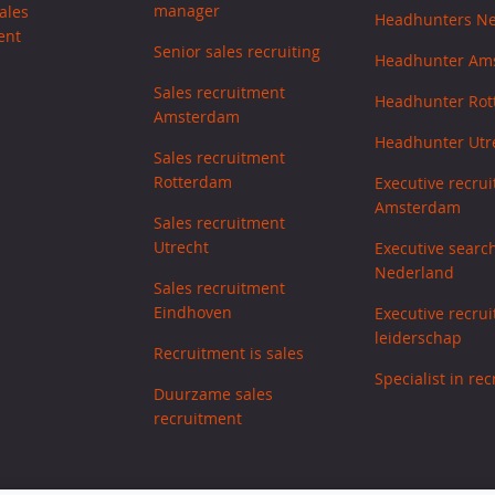
manager
ales
Headhunters N
ent
Senior sales recruiting
Headhunter Am
Sales recruitment
Headhunter Ro
Amsterdam
Headhunter Utr
Sales recruitment
Rotterdam
Executive recrui
Amsterdam
Sales recruitment
Utrecht
Executive searc
Nederland
Sales recruitment
Eindhoven
Executive recrui
leiderschap
Recruitment is sales
Specialist in re
Duurzame sales
recruitment