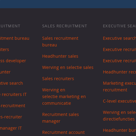
RUITMENT
SALES RECRUITMENT
EXECUTIVE SE
uitment bureau
Sales recruitment
Executive searc
bureau
iters
Executive recrui
Headhunter sales
ess developer
Executive recrui
Werving en selectie sales
unter
Headhunter recr
Sales recruiters
utive search
Marketing execu
Werving en
recruitment
 recruiters IT
selectie marketing en
C-level executiv
communicatie
s-recruitment
Werving en sele
Recruitment sales
s-recruiter
directiefuncties
manager
manager IT
Headhunter bu
Recruitment account