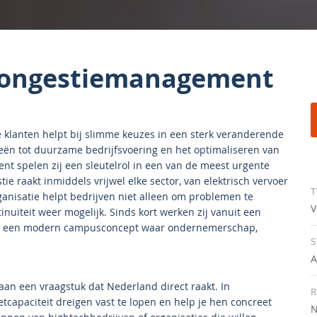
 Congestiemanagement
e klanten helpt bij slimme keuzes in een sterk veranderende
eën tot duurzame bedrijfsvoering en het optimaliseren van
 spelen zij een sleutelrol in een van de meest urgente
e raakt inmiddels vrijwel elke sector, van elektrisch vervoer
T
rganisatie helpt bedrijven niet alleen om problemen te
V
uïteit weer mogelijk. Sinds kort werken zij vanuit een
en een modern campusconcept waar ondernemerschap,
S
A
an een vraagstuk dat Nederland direct raakt. In
R
tcapaciteit dreigen vast te lopen en help je hen concreet
N