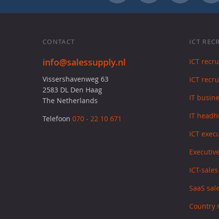
CONTACT
ICT REC
info@salessupply.nl
ICT recr
Vissershavenweg 63
ICT recru
2583 DL Den Haag
IT busin
The Netherlands
IT headh
Telefoon
070 - 22 10 671
ICT exec
Executive
ICT-sale
SaaS sale
Country 