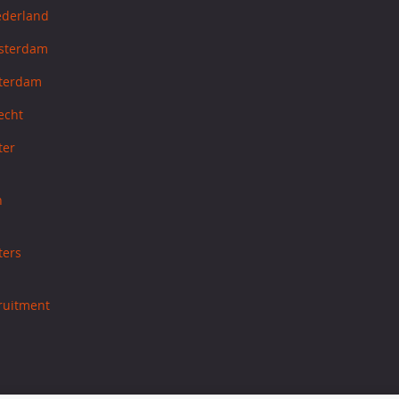
ederland
sterdam
tterdam
echt
ter
h
ters
cruitment