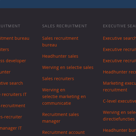
RUITMENT
SALES RECRUITMENT
EXECUTIVE SE
uitment bureau
Sales recruitment
Executive searc
bureau
iters
Executive recrui
Headhunter sales
ess developer
Executive recrui
Werving en selectie sales
unter
Headhunter recr
Sales recruiters
utive search
Marketing execu
Werving en
recruitment
 recruiters IT
selectie marketing en
C-level executiv
communicatie
s-recruitment
Werving en sele
Recruitment sales
s-recruiter
directiefuncties
manager
manager IT
Headhunter bu
Recruitment account