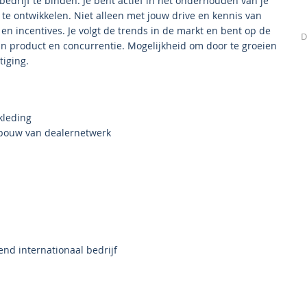
bedrijf te binden. Je bent actief in het onderhouden van je
 te ontwikkelen. Niet alleen met jouw drive en kennis van
 en incentives. Je volgt de trends in de markt en bent op de
D
an product en concurrentie. Mogelijkheid om door te groeien
iging.
kleding
tbouw van dealernetwerk
end internationaal bedrijf