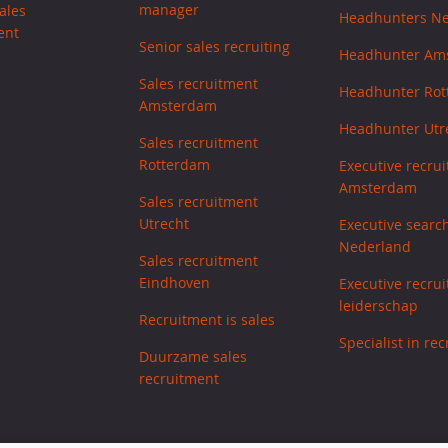
manager
ales
Headhunters N
ent
Senior sales recruiting
Headhunter Am
Sales recruitment
Headhunter Ro
Amsterdam
Headhunter Utr
Sales recruitment
Rotterdam
Executive recrui
Amsterdam
Sales recruitment
Utrecht
Executive searc
Nederland
Sales recruitment
Eindhoven
Executive recrui
leiderschap
Recruitment is sales
Specialist in re
Duurzame sales
recruitment