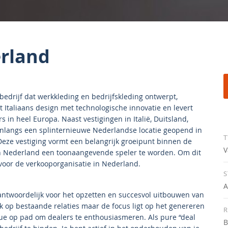
rland
drijf dat werkkleding en bedrijfskleding ontwerpt,
 Italiaans design met technologische innovatie en levert
in heel Europa. Naast vestigingen in Italië, Duitsland,
f onlangs een splinternieuwe Nederlandse locatie geopend in
T
ze vestiging vormt een belangrijk groeipunt binnen de
V
in Nederland een toonaangevende speler te worden. Om dit
 voor de verkooporganisatie in Nederland.
S
A
antwoordelijk voor het opzetten en succesvol uitbouwen van
ok op bestaande relaties maar de focus ligt op het genereren
R
ue op pad om dealers te enthousiasmeren. Als pure “deal
B