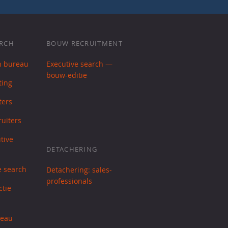
ARCH
BOUW RECRUITMENT
h bureau
Executive search —
bouw-editie
ting
ters
uiters
tive
DETACHERING
e search
Detachering: sales-
professionals
ctie
reau