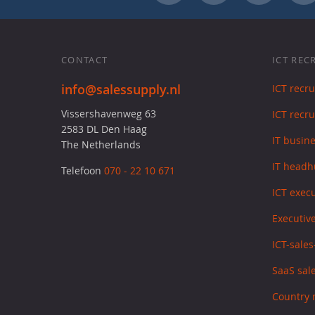
CONTACT
ICT REC
info@salessupply.nl
ICT recr
Vissershavenweg 63
ICT recru
2583 DL Den Haag
IT busin
The Netherlands
IT headh
Telefoon
070 - 22 10 671
ICT exec
Executive
ICT-sale
SaaS sale
Country 