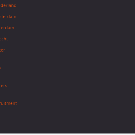
ederland
sterdam
tterdam
echt
ter
h
ters
cruitment