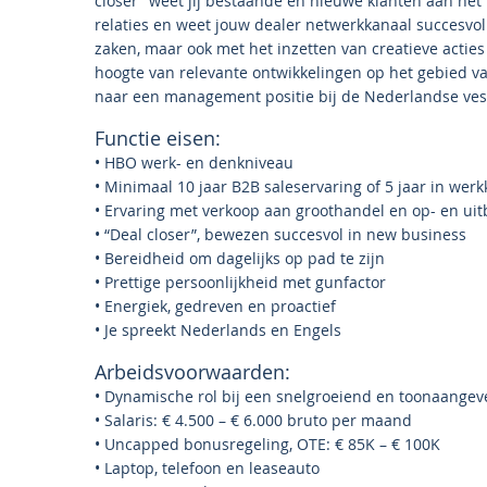
closer” weet jij bestaande en nieuwe klanten aan het 
relaties en weet jouw dealer netwerkkanaal succesvol
zaken, maar ook met het inzetten van creatieve acties
hoogte van relevante ontwikkelingen op het gebied v
naar een management positie bij de Nederlandse vest
Functie eisen:
• HBO werk- en denkniveau
• Minimaal 10 jaar B2B saleservaring of 5 jaar in werk
• Ervaring met verkoop aan groothandel en op- en ui
• “Deal closer”, bewezen succesvol in new business
• Bereidheid om dagelijks op pad te zijn
• Prettige persoonlijkheid met gunfactor
• Energiek, gedreven en proactief
• Je spreekt Nederlands en Engels
Arbeidsvoorwaarden:
• Dynamische rol bij een snelgroeiend en toonaangev
• Salaris: € 4.500 – € 6.000 bruto per maand
• Uncapped bonusregeling, OTE: € 85K – € 100K
• Laptop, telefoon en leaseauto