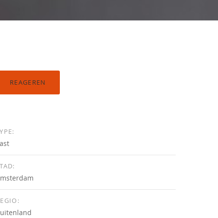
REAGEREN
YPE:
ast
TAD:
msterdam
EGIO:
uitenland