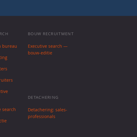
ARCH
BOUW RECRUITMENT
h bureau
Executive search —
bouw-editie
ting
ters
uiters
tive
DETACHERING
e search
Detachering: sales-
professionals
ctie