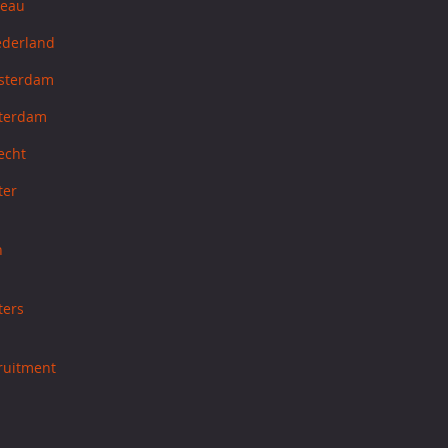
reau
ederland
sterdam
tterdam
echt
ter
h
ters
cruitment