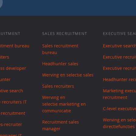
RUITMENT
SALES RECRUITMENT
EXECUTIVE SE
uitment bureau
Sales recruitment
Executive searc
bureau
iters
Executive recrui
Headhunter sales
ess developer
Executive recrui
Werving en selectie sales
unter
Headhunter recr
Sales recruiters
utive search
Marketing execu
Werving en
recruitment
 recruiters IT
selectie marketing en
C-level executiv
communicatie
s-recruitment
Werving en sele
Recruitment sales
s-recruiter
directiefuncties
manager
manager IT