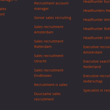
Headhunter bu
Recruitment account
manager
ales
Headhunters N
ent
Senior sales recruiting
Headhunter Am
Sales recruitment
Headhunter Ro
Amsterdam
Headhunter Utr
Sales recruitment
Rotterdam
Executive recrui
Amsterdam
Sales recruitment
Utrecht
Executive searc
Nederland
Sales recruitment
Eindhoven
Executive recrui
leiderschap
Recruitment is sales
Specialist in re
Duurzame sales
recruitment