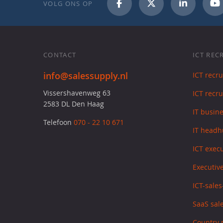
VOLG ONS OP
CONTACT
ICT REC
info@salessupply.nl
ICT recr
Vissershavenweg 63
ICT recru
2583 DL Den Haag
IT busin
Telefoon
070 - 22 10 671
IT headh
ICT exec
Executive
ICT-sale
SaaS sale
Country 