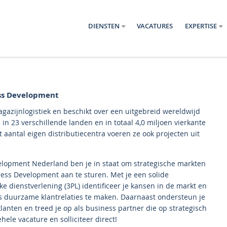
DIENSTEN
VACATURES
EXPERTISE
ess Development
agazijnlogistiek en beschikt over een uitgebreid wereldwijd
n 23 verschillende landen en in totaal 4,0 miljoen vierkante
aantal eigen distributiecentra voeren ze ook projecten uit
elopment Nederland ben je in staat om strategische markten
ness Development aan te sturen. Met je een solide
e dienstverlening (3PL) identificeer je kansen in de markt en
cts duurzame klantrelaties te maken. Daarnaast ondersteun je
klanten en treed je op als business partner die op strategisch
hele vacature en solliciteer direct!