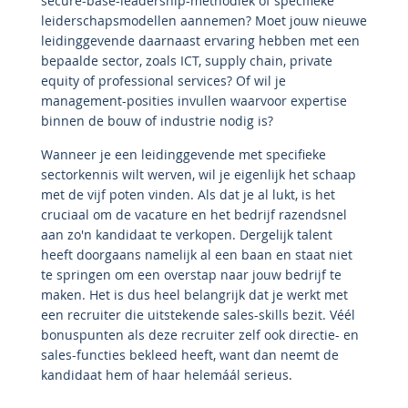
secure-base-leadership-methodiek of specifieke
leiderschapsmodellen aannemen? Moet jouw nieuwe
leidinggevende daarnaast ervaring hebben met een
bepaalde sector, zoals ICT, supply chain, private
equity of professional services? Of wil je
management-posities invullen waarvoor expertise
binnen de bouw of industrie nodig is?
Wanneer je een leidinggevende met specifieke
sectorkennis wilt werven, wil je eigenlijk het schaap
met de vijf poten vinden. Als dat je al lukt, is het
cruciaal om de vacature en het bedrijf razendsnel
aan zo'n kandidaat te verkopen. Dergelijk talent
heeft doorgaans namelijk al een baan en staat niet
te springen om een overstap naar jouw bedrijf te
maken. Het is dus heel belangrijk dat je werkt met
een recruiter die uitstekende sales-skills bezit. Véél
bonuspunten als deze recruiter zelf ook directie- en
sales-functies bekleed heeft, want dan neemt de
kandidaat hem of haar helemáál serieus.