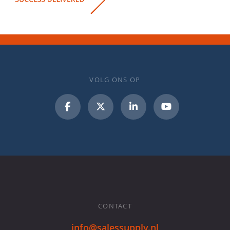
VOLG ONS OP
CONTACT
info@salessupply.nl