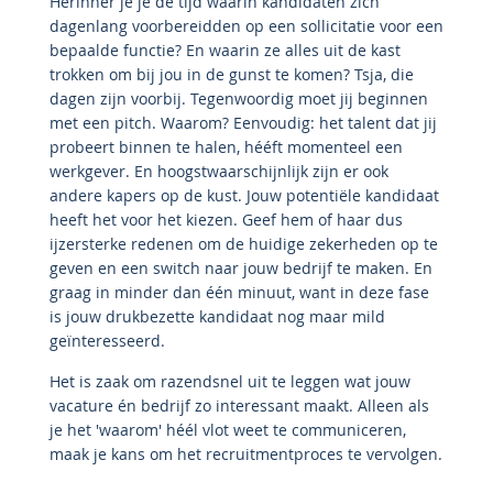
Herinner je je de tijd waarin kandidaten zich
dagenlang voorbereidden op een sollicitatie voor een
bepaalde functie? En waarin ze alles uit de kast
trokken om bij jou in de gunst te komen? Tsja, die
dagen zijn voorbij. Tegenwoordig moet jij beginnen
met een pitch. Waarom? Eenvoudig: het talent dat jij
probeert binnen te halen, hééft momenteel een
werkgever. En hoogstwaarschijnlijk zijn er ook
andere kapers op de kust. Jouw potentiële kandidaat
heeft het voor het kiezen. Geef hem of haar dus
ijzersterke redenen om de huidige zekerheden op te
geven en een switch naar jouw bedrijf te maken. En
graag in minder dan één minuut, want in deze fase
is jouw drukbezette kandidaat nog maar mild
geïnteresseerd.
Het is zaak om razendsnel uit te leggen wat jouw
vacature én bedrijf zo interessant maakt. Alleen als
je het 'waarom' héél vlot weet te communiceren,
maak je kans om het recruitmentproces te vervolgen.